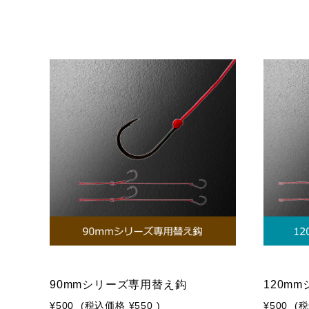
90mmシリーズ専用替え鈎
120m
¥500
(税込価格
¥550
)
¥500
(