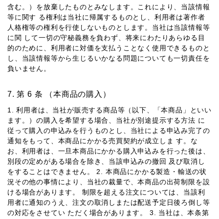
含む。）を放棄したものとみなします。これにより、当該情報
等に関す る権利は当社に帰属するものとし、利⽤者は著作者
⼈格権等の権利を⾏使しないものとします。当社は当該情報等
に関 して⼀切の守秘義務を負わず、将来にわたりあらゆる⽬
的のために、利⽤者に対価を⽀払うことなく使⽤できるものと
し、当該情報等から⽣じるいかなる問題についても⼀切責任を
負いません。
第 6 条 （本商品の購⼊）
1. 利⽤者は、当社が販売する商品等（以下、「本商品」といい
ます。）の購⼊を希望する場合、当社が別途提⽰する⽅法 に
従って購⼊の申込みを⾏うものとし、当社による申込み完了の
通知をもって、本商品にかかる売買契約が成⽴しま す。な
お、利⽤者は、⼀旦本商品にかかる購⼊申込みを⾏った後は、
別段の定めがある場合を除き、当該申込みの撤回 及び取消し
をすることはできません。 2. 本商品にかかる製造・輸送の状
況その他の事情により、当社の裁量で、本商品の出荷制限を設
ける場合があります。 制限を超える注⽂については、当該利
⽤者に通知のうえ、注⽂の取消しまたは配送予定⽇後ろ倒し等
の対応をさせてい ただく場合があります。 3. 当社は、本条第