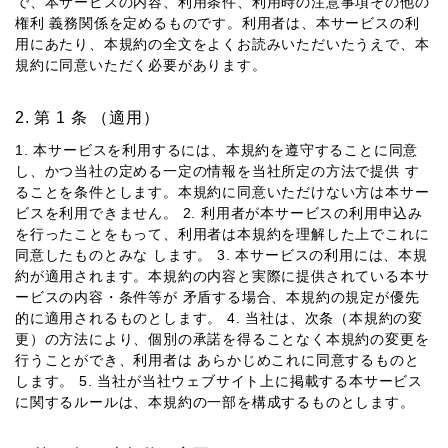
で、本サービスの内容、利⽤条件、利⽤時の注意事項その他の
権利 義務関係を定めるものです。利⽤者は、本サービスの利
⽤にあたり、本規約の全⽂をよくお読みいただいたうえで、本
規約に同意いただく必要があります。
第 1 条 （適⽤）
1. 本サービスを利⽤するには、本規約を遵守することに同意
し、かつ当社の定める⼀定の情報を当社所定の⽅法で提供 す
ることを条件とします。本規約に同意いただけない⽅は本サー
ビスを利⽤できません。 2. 利⽤者が本サービスの利⽤申込み
を⾏ったことをもって、利⽤者は本規約を理解した上でこれに
同意したものとみな します。 3. 本サービスの利⽤には、本規
約が適⽤されます。本規約の内容と実際に提供されている本サ
ービスの内容・条件等が ⽭盾する場合、本規約の規定が優先
的に適⽤されるものとします。 4. 当社は、次条（本規約の変
更）の⽅法により、個別の承諾を得ることなく本規約の変更を
⾏うことができ、利⽤者は あらかじめこれに同意するものと
します。 5. 当社が当社ウェブサイト上に掲載する本サービス
に関するルールは、本規約の⼀部を構成するものとします。