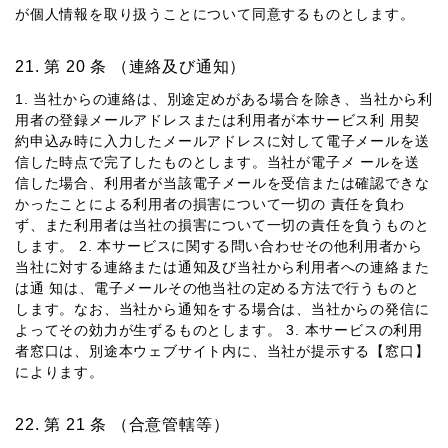
が個⼈情報を取り扱うことについて同意するものとします。
第 20 条 （連絡及び通知）
1. 当社からの連絡は、別途定めがある場合を除き、当社から利
⽤者の登録メールアドレスまたは利⽤者が本サービス利 ⽤契
約申込み時に⼊⼒したメールアドレスに対して電⼦メールを送
信した時点で完了したものとします。当社が電⼦メ ールを送
信した場合、利⽤者が当該電⼦メールを受信または確認できな
かったことによる利⽤者の損害について⼀切の 責任を負わ
ず、また利⽤者は当社の損害について⼀切の責任を負うものと
します。 2. 本サービスに関する問い合わせその他利⽤者から
当社に対する連絡または通知及び当社から利⽤者への連絡また
は通 知は、電⼦メールその他当社の定める⽅法で⾏うものと
します。なお、当社から通知をする場合は、当社からの発信に
よってその効⼒が⽣ずるものとします。 3. 本サービスの利⽤
者窓⼝は、別途本ウェブサイト内に、当社が提⽰する【窓⼝】
によります。
第 21 条 （合意管轄等）