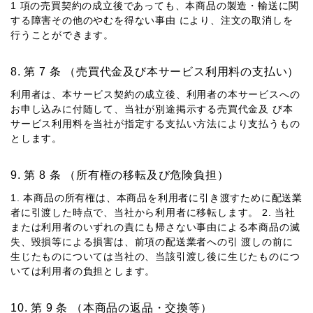
1 項の売買契約の成⽴後であっても、本商品の製造・輸送に関
する障害その他のやむを得ない事由 により、注⽂の取消しを
⾏うことができます。
第 7 条 （売買代⾦及び本サービス利⽤料の⽀払い）
利⽤者は、本サービス契約の成⽴後、利⽤者の本サービスへの
お申し込みに付随して、当社が別途掲⽰する売買代⾦及 び本
サービス利⽤料を当社が指定する⽀払い⽅法により⽀払うもの
とします。
第 8 条 （所有権の移転及び危険負担）
1. 本商品の所有権は、本商品を利⽤者に引き渡すために配送業
者に引渡した時点で、当社から利⽤者に移転します。 2. 当社
または利⽤者のいずれの責にも帰さない事由による本商品の滅
失、毀損等による損害は、前項の配送業者への引 渡しの前に
⽣じたものについては当社の、当該引渡し後に⽣じたものにつ
いては利⽤者の負担とします。
第 9 条 （本商品の返品・交換等）