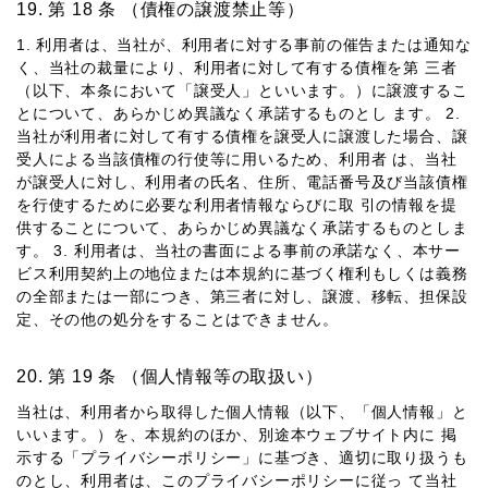
第 18 条 （債権の譲渡禁⽌等）
1. 利⽤者は、当社が、利⽤者に対する事前の催告または通知な
く、当社の裁量により、利⽤者に対して有する債権を第 三者
（以下、本条において「譲受⼈」といいます。）に譲渡するこ
とについて、あらかじめ異議なく承諾するものとし ます。 2.
当社が利⽤者に対して有する債権を譲受⼈に譲渡した場合、譲
受⼈による当該債権の⾏使等に⽤いるため、利⽤者 は、当社
が譲受⼈に対し、利⽤者の⽒名、住所、電話番号及び当該債権
を⾏使するために必要な利⽤者情報ならびに取 引の情報を提
供することについて、あらかじめ異議なく承諾するものとしま
す。 3. 利⽤者は、当社の書⾯による事前の承諾なく、本サー
ビス利⽤契約上の地位または本規約に基づく権利もしくは義務
の全部または⼀部につき、第三者に対し、譲渡、移転、担保設
定、その他の処分をすることはできません。
第 19 条 （個⼈情報等の取扱い）
当社は、利⽤者から取得した個⼈情報（以下、「個⼈情報」と
いいます。）を、本規約のほか、別途本ウェブサイト内に 掲
⽰する「プライバシーポリシー」に基づき、適切に取り扱うも
のとし、利⽤者は、このプライバシーポリシーに従っ て当社