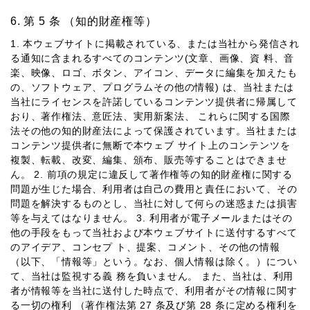
第 5 条 （知的財産権等）
1. 本ウェブサイトに掲載されている、または当社から発信され
る通知に含まれるすべてのコンテンツ(⽂章、画像、資 料、⾳
楽、映像、ロゴ、ボタン、アイコン、データに編集を加えたも
の、ソフトウェア、プログラムその他の情報) は、当社または
当社にライセンスを許諾しているコンテンツ提供者に帰属して
おり、著作権法、意匠法、実⽤新案法、 これらに関する国際
法その他の知的財産法によって保護されています。当社または
コンテンツ提供者に無断で本ウェブ サイト上のコンテンツを
複製、転載、改変、編集、頒布、販売等することはできませ
ん。 2. 前項の規定に違反して著作権等の知的財産権に関する
問題が⽣じた場合、利⽤者は⾃⼰の費⽤と責任において、その
問題を解決するものとし、当社に対して何らの迷惑または損害
等を与えてはなりません。 3. 利⽤者が電⼦メールまたはその
他の⼿段をもって当社および本ウェブサイトに送付するすべて
のアイデア、コンセプ ト、提案、コメント、その他の情報
（以下、「情報等」という。なお、個⼈情報は除く。）につい
て、当社は監視する義 務を負いません。 また、当社は、利⽤
者が情報等を当社に送付した時点で、利⽤者がその情報に関す
る⼀切の権利 （著作権法第 27 条及び第 28 条に定める権利を