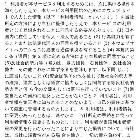
1. 利⽤者が本サービスを利⽤するためには、次に掲げる条件を
満たしたうえで、本サービス利⽤開始のために本ウェブ サイ
トで⼊⼒した情報（以下「利⽤者情報」といいます。）を当社
所定の⽅法により当社に提供したうえで、本サービ スの利⽤
者として登録されることに同意する必要があります。 (1) ⽇本
国内に在住している個⼈・法⼈であること (2) ⾏為能⼒を有す
ることまたは法定代理⼈の同意を得ていること (3) 本ウェブサ
イトへのアクセスに必要な通信環境を有すること (4) 本規約第
1 条（適⽤）第 2 項に定める⽅法により本規約に同意すること
(5)反社会的勢⼒等（暴⼒団、暴⼒団員、右翼団体、反社会的
勢⼒、その他これらに準ずる者を意味します。以下同 じ。）
に該当しないこと (6)資⾦提供その他を通じて反社会的勢⼒等
の維持、運営もしくは経営に協⼒もしくは関与する等反社会的
勢⼒等と何 ら化の交流もしくは関与を⾏っていないこと (7)過
去当社との契約に違反したことがないこと 2. 利⽤者は、利⽤
者情報を第三者に知られることのないよう、⾃⼰の責任に基づ
いて厳重に管理するものとします。 3. 利⽤者は、利⽤者情報
に変更があったときは、速やかに、当社所定の⼿続きに従って
利⽤者情報を変更するものとし ます。利⽤者が当該利⽤者情
報の変更を⾏わなかったことにより⽣じた損害について、当社
は、当社に帰責性がある場 合を除き、⼀切の責を負わず、ま