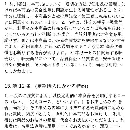
1. 利⽤者は、本商品について、適切な⽅法で使⽤及び管理しな
ければ本商品の安全性等に問題が⽣じる可能性があるこ とを
⼗分に理解し、本商品を当社の承諾なく第三者に転売しないこ
とに同意するものとします。 2. 当社は、注⽂の頻度・数量等
から、利⽤者が本商品の転売を⾏っているまたは転売を⾏おう
としていると当社が判断 した場合、当該利⽤者のご注⽂を承
諾せず、または本商品にかかる売買契約を解除するなどの⽅法
により、利⽤者本⼈ に何らの通知をすることなく本 商品の提
供をお断りする場合があります。 3. 本サービスに関連する転
売取引、転売商品について、品質保証・品質管理・安全管理・
取引の安全性、その他のトラ ブル等について、当社は対応い
たしかねます。
第 12 条 （定期購⼊にかかる特約）
1. ⼀度のご注⽂により、以後定期的に本商品をお届けするコー
ス（以下、「定期コース」といいます。）をお申し込みの 場
合、当社は、その申込み内容により成⽴する売買契約に定めら
れた期間、頻度のとおり、⾃動的に本商品をお届け し、利⽤
者には商品のお届けの都度、代⾦をお⽀払いいただきます。利
⽤者は、お申込み時に定期コースであるか否 か、定期コース