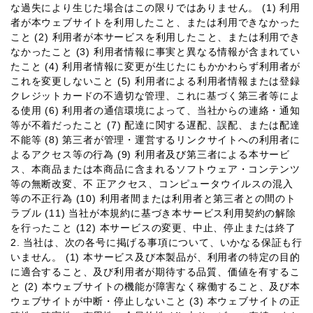
な過失により⽣じた場合はこの限りではありません。 (1) 利⽤
者が本ウェブサイトを利⽤したこと、または利⽤できなかった
こと (2) 利⽤者が本サービスを利⽤したこと、または利⽤でき
なかったこと (3) 利⽤者情報に事実と異なる情報が含まれてい
たこと (4) 利⽤者情報に変更が⽣じたにもかかわらず利⽤者が
これを変更しないこと (5) 利⽤者による利⽤者情報または登録
クレジットカードの不適切な管理、これに基づく第三者等によ
る使⽤ (6) 利⽤者の通信環境によって、当社からの連絡・通知
等が不着だったこと (7) 配達に関する遅配、誤配、または配達
不能等 (8) 第三者が管理・運営するリンクサイトへの利⽤者に
よるアクセス等の⾏為 (9) 利⽤者及び第三者による本サービ
ス、本商品または本商品に含まれるソフトウェア・コンテンツ
等の無断改変、不 正アクセス、コンピュータウイルスの混⼊
等の不正⾏為 (10) 利⽤者間または利⽤者と第三者との間のト
ラブル (11) 当社が本規約に基づき本サービス利⽤契約の解除
を⾏ったこと (12) 本サービスの変更、中⽌、停⽌または終了
2. 当社は、次の各号に掲げる事項について、いかなる保証も⾏
いません。 (1) 本サービス及び本製品が、利⽤者の特定の⽬的
に適合すること、及び利⽤者が期待する品質、価値を有するこ
と (2) 本ウェブサイトの機能が障害なく稼働すること、及び本
ウェブサイトが中断・停⽌しないこと (3) 本ウェブサイトの正