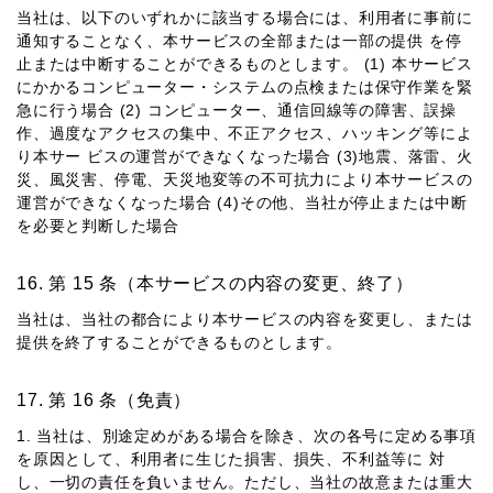
当社は、以下のいずれかに該当する場合には、利⽤者に事前に
通知することなく、本サービスの全部または⼀部の提供 を停
⽌または中断することができるものとします。 (1) 本サービス
にかかるコンピューター・システムの点検または保守作業を緊
急に⾏う場合 (2) コンピューター、通信回線等の障害、誤操
作、過度なアクセスの集中、不正アクセス、ハッキング等によ
り本サー ビスの運営ができなくなった場合 (3)地震、落雷、⽕
災、⾵災害、停電、天災地変等の不可抗⼒により本サービスの
運営ができなくなった場合 (4)その他、当社が停⽌または中断
を必要と判断した場合
第 15 条（本サービスの内容の変更、終了）
当社は、当社の都合により本サービスの内容を変更し、または
提供を終了することができるものとします。
第 16 条（免責）
1. 当社は、別途定めがある場合を除き、次の各号に定める事項
を原因として、利⽤者に⽣じた損害、損失、不利益等に 対
し、⼀切の責任を負いません。ただし、当社の故意または重⼤