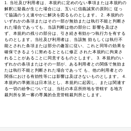
1. 当社及び利⽤者は、本規約に定めのない事項または本規約の
解釈に疑義が⽣じた場合には、互いに信義誠実の原則に 従っ
て協議のうえ速やかに解決を図るものとします。 2. 本規約の
いずれかの条項またはその⼀部が無効または執⾏不能と判断さ
れた場合であっても、当該判断は他の部分に 影響を及ぼさ
ず、本規約の残りの部分は、引き続き有効かつ執⾏⼒を有する
ものとします。当社及び利⽤者は、当該無 効もしくは執⾏不
能とされた条項または部分の趣旨に従い、これと同等の効果を
確保できるように努めるとともに修正 された本規約に拘束さ
れることがあることに同意するものとします。 3. 本規約のい
ずれかの条項またはその⼀部が、ある利⽤者との関係で無効ま
たは執⾏不能と判断された場合であって も、他の利⽤者との
関係における有効性等には影響は及ぼさないものとします。 4.
本規約の準拠法は⽇本法とし、本規約に起因し、または関連す
る⼀切の紛争については、当社の本店所持地を管轄す る地⽅
裁判所を第⼀審の専属的合意管轄裁判所とします。