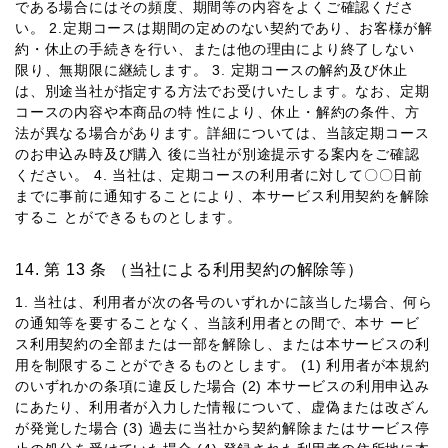
である場合にはその頻度、期間等の内容をよくご確認くださ
い。 2.定期コースは期間の定めのない契約であり、お客様が解
約・休⽌の⼿続きを⾏い、または他の理由により終了しない
限り、無期限に継続します。 3. 定期コースの解約及び休⽌
は、別途当社が指定する⽅法でお受けいたします。なお、定期
コースの内容や本商品の特 性により、休⽌・解約の条件、⽅
法が異なる場合があります。詳細については、当該定期コース
のお申込み時及び購⼊ 後に当社が別途提⽰する案内をご確認
ください。 4. 当社は、定期コースの利⽤者に対して〇〇⽇前
までに事前に通知することにより、本サービス利⽤契約を解除
するこ とができるものとします。
第 13 条 （当社による利⽤契約の解除等）
1. 当社は、利⽤者が次の各号のいずれかに該当した場合、何ら
の通知等を要することなく、当該利⽤者との間で、本サ ービ
ス利⽤契約の全部または⼀部を解除し、または本サービスの利
⽤を制限することができるものとします。 (1) 利⽤者が本規約
のいずれかの条項に違反した場合 (2) 本サービスの利⽤申込み
にあたり、利⽤者が⼊⼒した情報について、虚偽または改ざん
が発覚した場合 (3) 過去に当社から契約解除またはサービス停