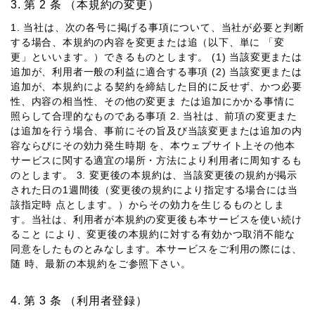
第 2 条 （本規約の変更）
1. 当社は、次の各号に掲げる事項について、当社が必要と判断
する場合、本規約の内容を変更または追（以下、単に 「変
更」といいます。）できるものとします。 (1) 当該変更または
追加が、利⽤者⼀般の利益に適合する事項 (2) 当該変更または
追加が、本規約による契約を締結した⽬的に反せず、かつ必要
性、内容の相当性、その他の変更ま たは追加にかかる事情に
照らして合理的なものである事項 2. 当社は、前項の変更また
は追加を⾏う場合、事前にその旨及び当該変更または追加の内
容ならびにその効⼒発⽣時期 を、本ウェブサイト上その他本
サービスに関する適宜の場所・⽅法により利⽤者に周知するも
のとします。 3. 変更後の本規約は、当該変更後の規約が掲⽰
された⽇の1週間後（変更後の規約により指定する場合には当
該指定時 点とします。）からその効⼒を⽣じるものとしま
す。当社は、利⽤者が本規約の変更後も本サービスを使い続け
ること により、変更後の本規約に対する有効かつ取消不能な
同意をしたものとみなします。本サービスをご利⽤の際には、
随 時、最新の本規約をご参照下さい。
第 3 条 （利⽤者登録）