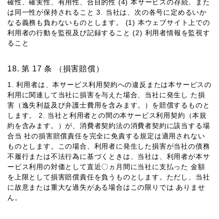
確性、確実性、有⽤性、合⽬的性 (4) 本サービスの存続、また
は同⼀性が保持されること 3. 当社は、次の各号に定めるいか
なる義務も負わないものとします。 (1) 本ウェブサイト上での
利⽤者の⾏動を監視及び記録すること (2) 利⽤者情報を監視す
ること
第 17 条 （損害賠償）
1. 利⽤者は、本サービス利⽤契約への違反または本サービスの
利⽤に関連して当社に損害を与えた場合、当社に発⽣し た損
害（逸失利益及び弁護⼠費⽤を含みます。）を賠償するものと
します。 2. 当社と利⽤者との間の本サービス利⽤契約（本規
約を含みます。）が、消費者契約法の消費者契約に該当する場
合当 社の損害賠償責任を完全に免責する規定は適⽤されない
ものとします。この場合、利⽤者に発⽣した損害が当社の債務
不履⾏または不法⾏為に基づくときは、当社は、利⽤者が本サ
ービス利⽤の対価として直近〇ヵ⽉間に当社に⽀払った ⾦額
を上限として損害賠償責任を負うものとします。ただし、当社
に故意または重⼤な過失がある場合はこの限りでは ありませ
ん。