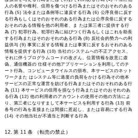
⼈の名誉や権利、信⽤を傷つける⾏為またはそのおそれのある
⾏為 (5) 法令または条例等に違反する⾏為 (6) 公序良俗に反す
る⾏為もしくはそのおそれのある⾏為または公序良俗に反する
おそれのある情報を他の利⽤者、ま たは第三者に提供する⾏
為 (7) 犯罪⾏為、犯罪⾏為に結びつく⾏為もしくはこれを助⻑
する⾏為またはそのおそれのある⾏為 (8) 反社会的勢⼒への利
益供与 (9) 事実に反する情報または事実に反するおそれのある
情報を提供する⾏為 (10) 当社のシステムへの不正アクセス、
それに伴うプログラムコードの改ざん、位置情報を故意に虚
偽、通信機器の 仕様その他アプリケーションを利⽤してのチ
ート⾏為、コンピュータウイルスの頒布、本サービスのネット
ワークまた はシステム等に過度の負荷をかける⾏為その他本
サービスの正常な運営を妨げる⾏為またはそのおそれのある⾏
為 (11) 本サービスの信⽤を損なう⾏為またはそのおそれのあ
る⾏為 (12) 他の利⽤者のアカウントの使⽤その他の⽅法によ
り、第三者になりすまして本サービスを利⽤する⾏為 (13) 前
各号の⾏為を直接または間接に惹起し、または容易にする⾏為
(14) その他当社が不適当と判断する⾏為
第 11 条 （転売の禁⽌）