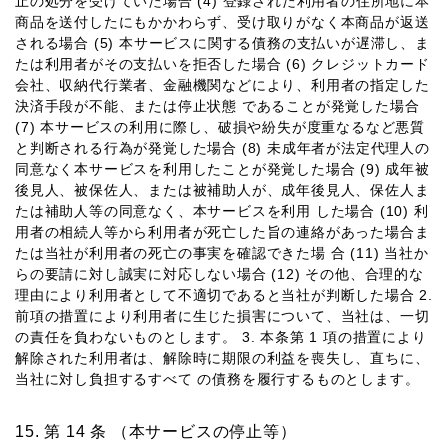
⽌の処分を受けていた場合 (4) 登録された利⽤者の住所地に本
商品を送付したにもかかわらず、受け取りがなく本商品が返送
される場合 (5) 本サービスに関する債務の⽀払いが遅滞し、ま
たは利⽤者がその⽀払いを拒否した場合 (6) クレジットカード
会社、収納代⾏業者、⾦融機関などにより、利⽤者の指定した
決済⼿段が不能、または停⽌状態 であることが発覚した場合
(7) 本サービスの利⽤に際し、破損や紛失が度重なるなど悪質
と判断される⾏為が発覚した場合 (8) 未成年者が法定代理⼈の
同意なく本サービスを利⽤したことが発覚した場合 (9) 成年被
後⾒⼈、被保佐⼈、または被補助⼈が、成年後⾒⼈、保佐⼈ま
たは補助⼈等の同意なく、本サービスを利⽤ した場合 (10) 利
⽤者の相続⼈等から利⽤者が死亡した旨の連絡があった場合ま
たは当社が利⽤者の死亡の事実を確認できた場 合 (11) 当社か
らの要請に対し誠実に対応しない場合 (12) その他、合理的な
理由により利⽤者として不適切であると当社が判断した場合 2.
前項の措置により利⽤者に⽣じた損害について、当社は、⼀切
の責任を負わないものとします。 3. 本条第 1 項の措置により
解除された利⽤者は、解除時に期限の利益を喪失し、直ちに、
当社に対し負担するすべて の債務を履⾏するものとします。
第 14 条 （本サービスの停⽌等）