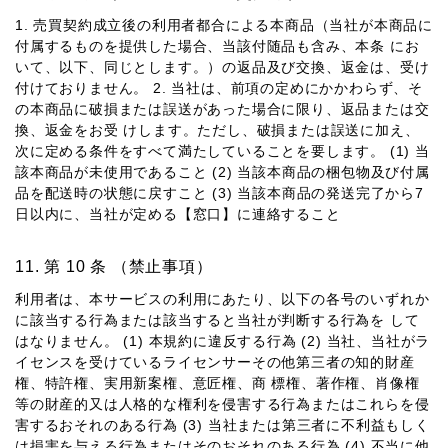
1. 売買契約成⽴後の利⽤者都合による本商品（当社が本商品に
付属するものを提供した場合、当該付随品も含み、本条 にお
いて、以下、同じとします。）の返品及び交換、返⾦は、受け
付けておりません。 2. 当社は、前項の定めにかかわらず、そ
の本商品に破損または誤送があった場合に限り、返品または交
換、返⾦をお受 けします。ただし、破損または誤送に加え、
次に定める条件をすべて満たしていることを要します。 (1) 当
該本商品が未使⽤であること (2) 当該本商品の梱包物及び付属
品を配送時の状態に戻すこと (3) 当該本商品の発送完了から7
⽇以内に、当社が定める【窓⼝】に連絡すること
第 10 条 （禁⽌事項）
利⽤者は、本サービスの利⽤にあたり、以下の各号のいずれか
に該当する⾏為または該当すると当社が判断する⾏為を して
はなりません。 (1) 本規約に違反する⾏為 (2) 当社、当社がラ
イセンスを受けているライセンサーその他第三者の知的財産
権、特許権、実⽤新案権、意匠権、商 標権、著作権、肖像権
等の財産的⼜は⼈格的な権利を侵害する⾏為またはこれらを侵
害するおそれのある⾏為 (3) 当社または第三者に不利益もしく
は損害を与える⾏為またはそのおそれのある⾏為 (4) 不当に他