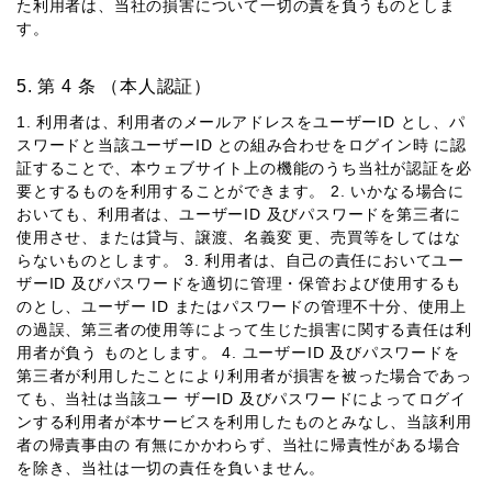
た利⽤者は、当社の損害について⼀切の責を負うものとしま
す。
第 4 条 （本⼈認証）
1. 利⽤者は、利⽤者のメールアドレスをユーザーID とし、パ
スワードと当該ユーザーID との組み合わせをログイン時 に認
証することで、本ウェブサイト上の機能のうち当社が認証を必
要とするものを利⽤することができます。 2. いかなる場合に
おいても、利⽤者は、ユーザーID 及びパスワードを第三者に
使⽤させ、または貸与、譲渡、名義変 更、売買等をしてはな
らないものとします。 3. 利⽤者は、⾃⼰の責任においてユー
ザーID 及びパスワードを適切に管理・保管および使⽤するも
のとし、ユーザー ID またはパスワードの管理不⼗分、使⽤上
の過誤、第三者の使⽤等によって⽣じた損害に関する責任は利
⽤者が負う ものとします。 4. ユーザーID 及びパスワードを
第三者が利⽤したことにより利⽤者が損害を被った場合であっ
ても、当社は当該ユー ザーID 及びパスワードによってログイ
ンする利⽤者が本サービスを利⽤したものとみなし、当該利⽤
者の帰責事由の 有無にかかわらず、当社に帰責性がある場合
を除き、当社は⼀切の責任を負いません。